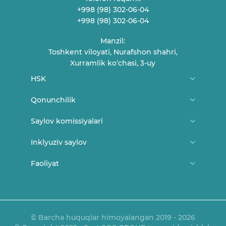
+998 (98) 302-06-04
+998 (98) 302-06-04
Manzil:
Toshkent viloyati, Nurafshon shahri,
Xurramlik ko‘chasi, 3-uy
HSK
Biz haqimizda
Qonunchilik
HSK a'zolari
O'zbekiston Respublikasi konstitutsiyasi
Saylov komissiyalari
Fuqarolarni qabul qilish jadvali
MSK me'yoriy-huquqiy hujjatlari
Tuman/shahar saylov komissiyalari
Inklyuziv saylov
Bog'lanish
MSK Qarorlari
Uchastka saylov komissiyalari
Yangiliklar
Faoliyat
Saylov va yoshlar
HSK Qarorlari
Saylovda ayollar
Saylovda nogironligi bor shaxslar
Ma'ruza va bayonotlar
O'z kuchini yo'qotgan hujjatlar
Qonunchilik
E'lonlar
OAVni akkreditatsiyadan o‘tkazish tartibi
© Barcha huquqlar himoyalangan 2019 - 2026