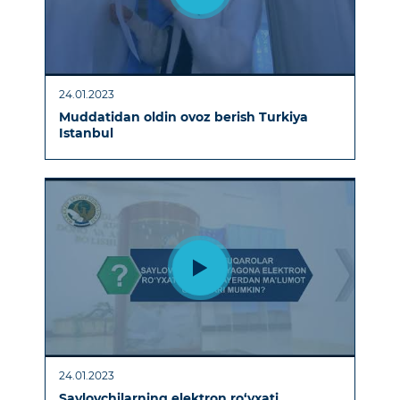
24.01.2023
Muddatidan oldin ovoz berish Turkiya
Istanbul
24.01.2023
Saylovchilarning elektron ro‘yxati