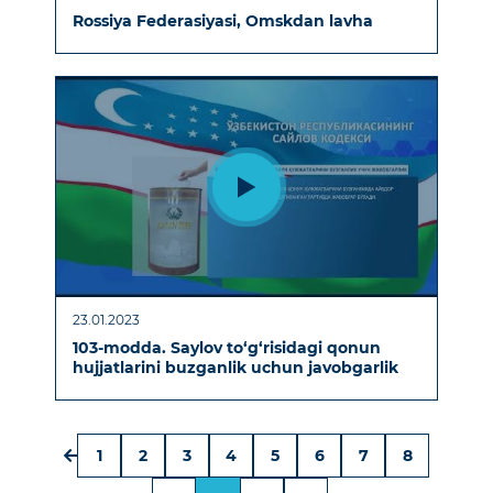
Rossiya Federasiyasi, Omskdan lavha
23.01.2023
103-modda. Saylov to‘g‘risidagi qonun
hujjatlarini buzganlik uchun javobgarlik
1
2
3
4
5
6
7
8