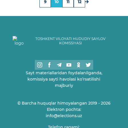
9
10
11
12
TOSHKENT VILOYATI HUDUDIY SAYLOV
KOMISSIYASI
Sayt materiallaridan foydalanilganda,
komissiya sayti havolasi ko’rsatilishi
majburiy
© Barcha huquqlar himoyalangan 2019 - 2026
Elektron pochta:
info@elections.uz
Telefon raqami: